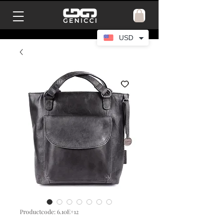
USD
Productcode: 6.10E+12