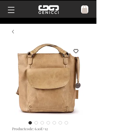
Productcode: 6.10E+12